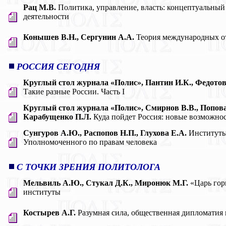
Рац М.В.
Политика, управление, власть: концептуальный
деятельности
Конышев В.Н., Сергунин А.А.
Теория международных о
РОССИЯ СЕГОДНЯ
Круглый стол журнала «Полис», Пантин И.К., Федотова 
Такие разные России. Часть I
Круглый стол журнала «Полис», Смирнов В.В., Попова
Карабущенко П.Л.
Куда пойдет Россия: новые возможнос
Сунгуров А.Ю., Распопов Н.П., Глухова Е.А.
Институты
Уполномоченного по правам человека
С ТОЧКИ ЗРЕНИЯ ПОЛИТОЛОГА
Мельвиль А.Ю., Стукал Д.К., Миронюк М.Г.
«Царь гор
институты
Костырев А.Г.
Разумная сила, общественная дипломатия